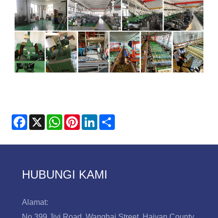
Facebook
X
WhatsApp
Pinterest
LinkedIn
Share
HUBUNGI KAMI
Alamat:
No.399 Jiyi Road, Wanghai Street, Haiyan County,