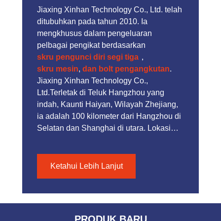
Jiaxing Xinhan Technology Co., Ltd. telah
ditubuhkan pada tahun 2010. Ia
mengkhusus dalam pengeluaran
pelbagai pengikat berdasarkan
skru pengunci diri segi tiga
，
skru mesin
,
dan bolt pengangkutan
.
Jiaxing Xinhan Technology Co.,
Ltd.Terletak di Teluk Hangzhou yang
indah, Kaunti Haiyan, Wilayah Zhejiang,
ia adalah 100 kilometer dari Hangzhou di
Selatan dan Shanghai di utara. Lokasi
geografinya sangat baik dan
pengangkutannya sangat mudah. syarikat
meliputi kawasan seluas 10000 meter
Ketahui Lebih Lanjut
persegi, dan mempunyai lebih daripada
60 pekerja. skru mesin
PRODUK BARU