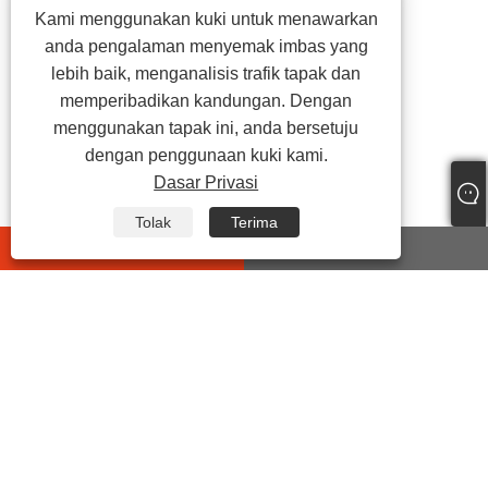
Kami menggunakan kuki untuk menawarkan
anda pengalaman menyemak imbas yang
lebih baik, menganalisis trafik tapak dan
memperibadikan kandungan. Dengan
menggunakan tapak ini, anda bersetuju
dengan penggunaan kuki kami.
Dasar Privasi
Tolak
Terima
whatsapp
E-mail
HUBUNGI KAMI
Alamat:
No.399 Jiyi Road, Wanghai Street, Haiyan County,
Jiaxing City, Zhejiang, China