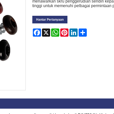
menawarkan skru penggerudian sendiri kepa
tinggi untuk memenuhi pelbagai permintaan 
Hantar Pertanyaan
Facebook
X
WhatsApp
Pinterest
LinkedIn
Share