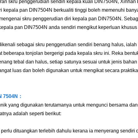
n skru penggerudian sendiri kepala kuali DIN7504N, Xinhan
i kepala pan DIN7504N berkualiti tinggi boleh memenuhi banyak
 mengenai skru penggerudian diri kepala pan DIN7504N. Seba
 kepala pan DIN7504N anda sendiri mengikut keperluan khusus
ikenali sebagai skru penggerudian sendiri benang halus, ialah
apat beberapa tonjolan bergerigi pada kepala skru ini. Reka ben
nang tebal dan halus, setiap satunya sesuai untuk jenis bahan
gat luas dan boleh digunakan untuk mengikat secara praktikal
DIN 7504N：
unik yang digunakan terutamanya untuk mengunci bersama dan m
nya adalah seperti berikut:
 perlu dituangkan terlebih dahulu kerana ia menyerang sendiri 