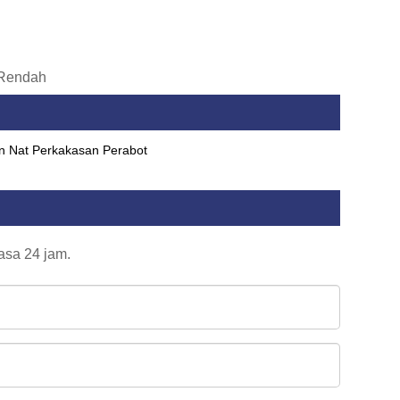
 Rendah
n Nat Perkakasan Perabot
asa 24 jam.