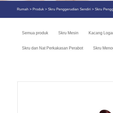
Rumah
>
Produk
>
Skru Penggerudian Sendiri
> Skru Pengg
Semua produk
Skru Mesin
Kacang Log
Skru dan Nat Perkakasan Perabot
Skru Menor