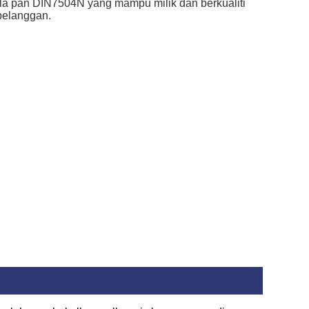
la pan DIN7504N yang mampu milik dan berkualiti
pelanggan.