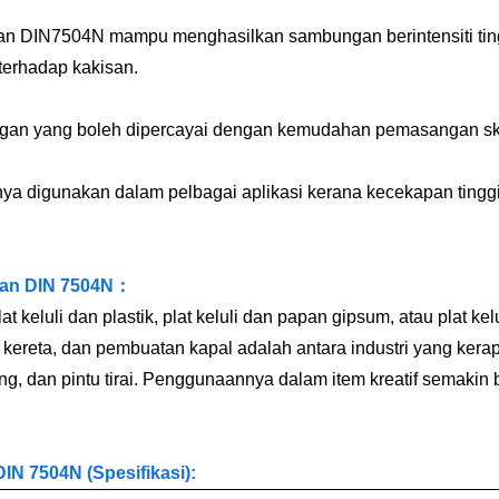
an DIN7504N mampu menghasilkan sambungan berintensiti tinggi 
terhadap kakisan.
an yang boleh dipercayai dengan kemudahan pemasangan skr
nya digunakan dalam pelbagai aplikasi kerana kecekapan ting
Pan DIN 7504N：
keluli dan plastik, plat keluli dan papan gipsum, atau plat kel
kereta, dan pembuatan kapal adalah antara industri yang ker
g, dan pintu tirai. Penggunaannya dalam item kreatif semakin
IN 7504N (Spesifikasi):