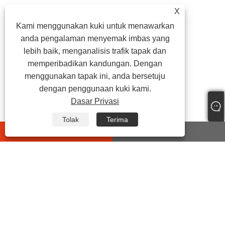
X
Kami menggunakan kuki untuk menawarkan
anda pengalaman menyemak imbas yang
lebih baik, menganalisis trafik tapak dan
memperibadikan kandungan. Dengan
menggunakan tapak ini, anda bersetuju
dengan penggunaan kuki kami.
Dasar Privasi
Tolak
Terima
whatsapp
E-mail
HUBUNGI KAMI
Alamat:
No.399 Jiyi Road, Wanghai Street, Haiyan County,