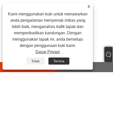
X
Kami menggunakan kuki untuk menawarkan
anda pengalaman menyemak imbas yang
lebih baik, menganalisis trafik tapak dan
memperibadikan kandungan. Dengan
menggunakan tapak ini, anda bersetuju
dengan penggunaan kuki kami.
Dasar Privasi
Tolak
Terima
whatsapp
E-mail
HUBUNGI KAMI
Alamat:
No.399 Jiyi Road, Wanghai Street, Haiyan County,