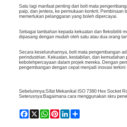
Satu lagi manfaat penting dari bolt mata pengembangan
paip, dan jentera, ke permukaan konkrit. Pembinaan 
memerlukan pelanggaran yang boleh dipercayai.
Sebagai tambahan kepada kekuatan dan fleksibilit
dipasang dengan mudah oleh satu atau dua orang ta
Secara keseluruhannya, bolt mata pengembangan ada
perindustrian. Kekuatan, kestabilan, dan kemudahan
kebolehpercayaan dalam projek mereka. Dengan perm
pengembangan dengan cepat menjadi inovasi terkini 
Sebelumnya:
Sifat Mekanikal ISO 7380 Hex Socket 
Seterusnya:
Bagaimana cara menggunakan skru pene
Facebook
X
WhatsApp
Pinterest
LinkedIn
Share