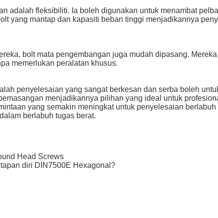
 adalah fleksibiliti. Ia boleh digunakan untuk menambat pelbaga
bolt yang mantap dan kapasiti beban tinggi menjadikannya penye
i mereka, bolt mata pengembangan juga mudah dipasang. Mere
npa memerlukan peralatan khusus.
lah penyelesaian yang sangat berkesan dan serba boleh untuk
 pemasangan menjadikannya pilihan yang ideal untuk profesio
intaan yang semakin meningkat untuk penyelesaian berlabuh y
dalam berlabuh tugas berat.
Round Head Screws
tapan diri DIN7500E Hexagonal?