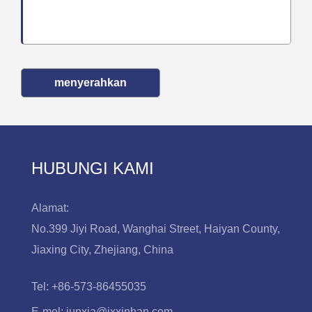
menyerahkan
HUBUNGI KAMI
Alamat:
No.399 Jiyi Road, Wanghai Street, Haiyan County,
Jiaxing City, Zhejiang, China
Tel:
+86-573-86455035
E-mel:
junxia@jxxinhan.com