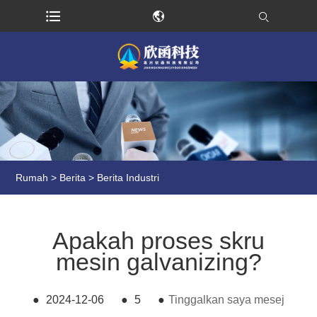
Rumah
>
Berita
>
Berita Industri
Apakah proses skru
mesin galvanizing?
●
2024-12-06
●
5
●
Tinggalkan saya mesej