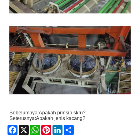
Sebelumnya:
Apakah prinsip skru?
Seterusnya:
Apakah jenis kacang?
Facebook
X
WhatsApp
Pinterest
LinkedIn
Share