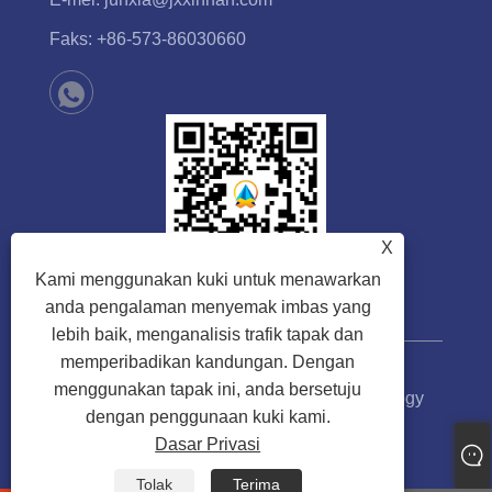
Faks:
+86-573-86030660
X
Kami menggunakan kuki untuk menawarkan
anda pengalaman menyemak imbas yang
lebih baik, menganalisis trafik tapak dan
memperibadikan kandungan. Dengan
menggunakan tapak ini, anda bersetuju
Hak Cipta © 2023 Jiaxing Xinhan Technology
dengan penggunaan kuki kami.
Co.,Ltd. Hak cipta terpelihara.
Dasar Privasi
Links
Sitemap
RSS
XML
Dasar Privasi
Tolak
Terima